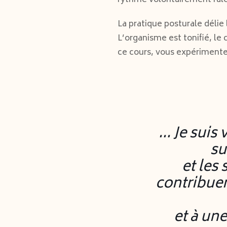
rythme volontairement rale
La pratique posturale délie l
L’organisme est tonifié, le 
ce cours, vous expérimente
… Je suis
su
et les 
contribuen
et à un