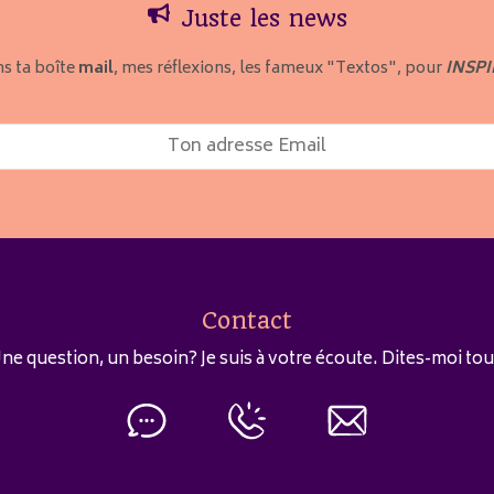
Juste les news
s ta boîte
mail
, mes réflexions, les fameux "Textos", pour
INSPI
Contact
ne question, un besoin? Je suis à votre écoute. Dites-moi tou