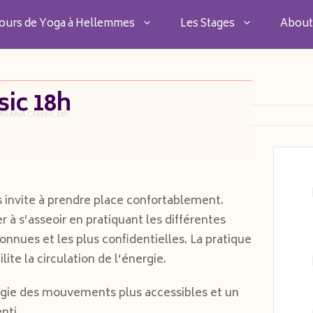
ours de Yoga à Hellemmes
Les Stages
About
ic 18h
ASANA Classic 18h
us invite à prendre place confortablement.
 à s’asseoir en pratiquant les différentes
onnues et les plus confidentielles. La pratique
ilite la circulation de l’énergie.
légie des mouvements plus accessibles et un