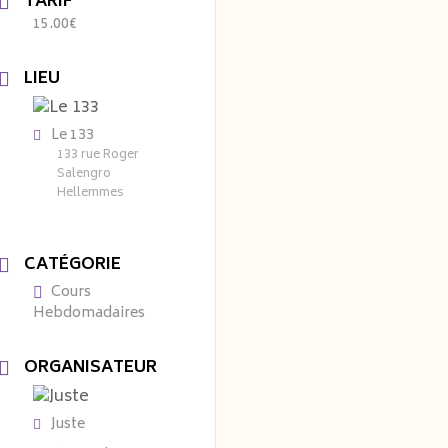
TARIF
15.00€
LIEU
Le 133
133 rue Roger
Salengro
Hellemmes
CATÉGORIE
Cours
Hebdomadaires
ORGANISATEUR
Juste