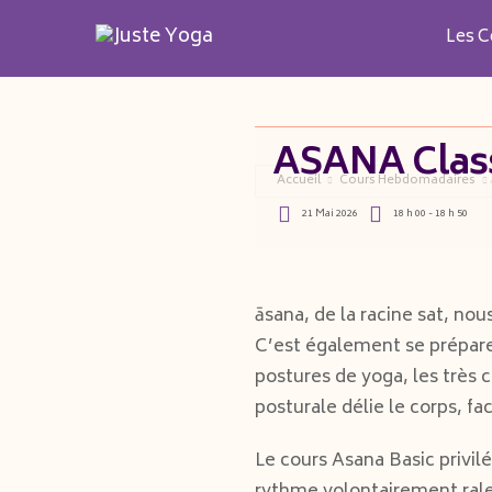
Aller
au
Les C
contenu
ASANA Class
Accueil
Cours Hebdomadaires
21 Mai 2026
18 h 00 - 18 h 50
āsana, de la racine sat, no
C’est également se préparer
postures de yoga, les très c
posturale délie le corps, fac
Le cours Asana Basic privi