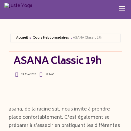
Aller
M
au
contenu
Accueil
Cours Hebdomadaires
ASANA Classic 19h
ASANA Classic 19h
21 Mai 2026
19 h 00
āsana, de la racine sat, nous invite à prendre
place confortablement. C’est également se
préparer à s’asseoir en pratiquant les différentes