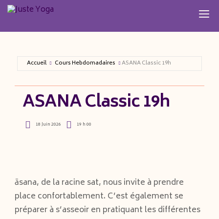
Aller
M
au
contenu
Accueil
Cours Hebdomadaires
ASANA Classic 19h
ASANA Classic 19h
18 Juin 2026
19 h 00
āsana, de la racine sat, nous invite à prendre
place confortablement. C’est également se
préparer à s’asseoir en pratiquant les différentes