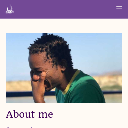
Aller
M
au
contenu
About me