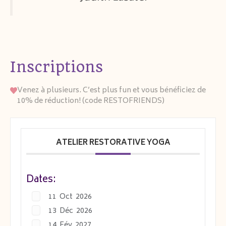
En cas de force majeure, les cours seront
faits en visioconférence via la plateforme
Zoom.
Inscriptions
Venez à plusieurs. C’est plus fun et vous bénéficiez de
10% de réduction! (code RESTOFRIENDS)
ATELIER RESTORATIVE YOGA
Dates:
11 Oct 2026 11 h 00 - 11 Oct 2026 12 h 30
13 Déc 2026 11 h 00 - 13 Déc 2026 12 h 30
14 Fév 2027 11 h 00 - 14 Fév 2027 12 h 30