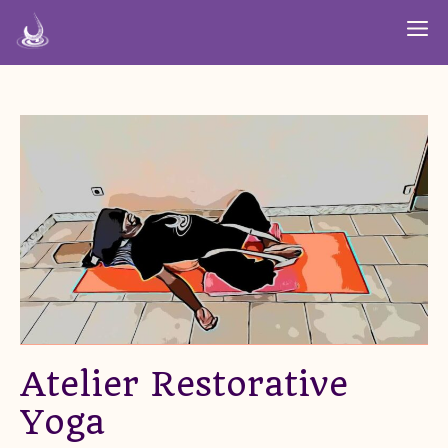
Aller
M
au
contenu
Atelier Restorative
Yoga