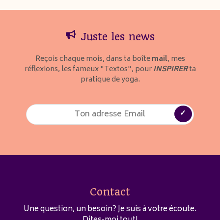
Juste les news
Reçois chaque mois, dans ta boîte
mail
, mes
réflexions, les fameux "Textos", pour
INSPIRER
ta
pratique de yoga.
Contact
Une question, un besoin? Je suis à votre écoute.