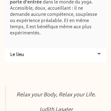
vivante.
porte d’entrée
dans le monde du yoga.
Restorative Yoga.
Accessible, doux, accueillant : il ne
Sans se concerter,
Virginie
et
Marie-
demande aucune compétence, souplesse
🧠 En cas de diagnostic psychiatrique,
Laurence
, participantes du tout premier
ou expérience préalable. Et en même
merci de me contacter en amont.
atelier, ont dit la même chose :
temps, il est bénéfique même aux plus
expérimentés.
« C’est simple : je n’ai pas vu le
temps passer. »
Le lieu
Studio 133
— une salle claire et paisible,
avec vue sur un jardin arboré.
Adresse
: 133 rue Roger Salengro, 59260
Hellemmes, France.
Relax your Body, Relax your Life.
Accès
:
métro
Mairie d’Hellemmes /
Vlille
/
Stationnement
libre dans la rue.
Judith Lasater