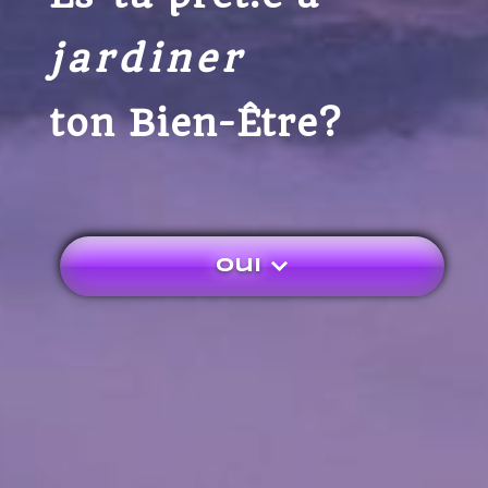
r
a
d
j
i
n
e
r
ton Bien-Être?
Oui