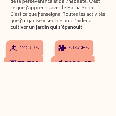
de la persévérance et de l’habileté. C’est
ce que j’apprends avec le Hatha Yoga.
C’est ce que j’enseigne. Toutes les activités
que j’organise visent ce but: t’aider à
cultiver un jardin qui s’épanouit
.
COURS
STAGES
TEXTOS
PODCAST
Bienvenue!
* Cultiver: Soumettre (une plante) à divers soins en vue
de favoriser sa venue ; faire pousser, perfectionner.
Le
Petit Robert.