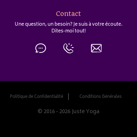
Apr 9, 2025 • 15:10
Dans cet épisode, je vous invite à vous connecter à la respiration cellulaire, à laisser être cette chorale de milliards de voix… à l’unisson.
Contact
Une question, un besoin? Je suis à votre écoute.
Dites-moi tout!
#7 Accueillir la douleur
Feb 9, 2025 • 16:38
Il peut nous arriver de ressentir la douleur, de façon occasionnelle ou chronique, d’intensité forte ou bénigne, avec un effet invalidant ou simplement latent, ça peut arriver. Dans ces moments, nous offrir de la compassion, reconnaître et accueillir peut être utile. C’est un excellent moment pour pratiquer Savasana, relâcher les…
Politique de Confidentialité
Conditions Générales
© 2016 - 2026 Juste Yoga