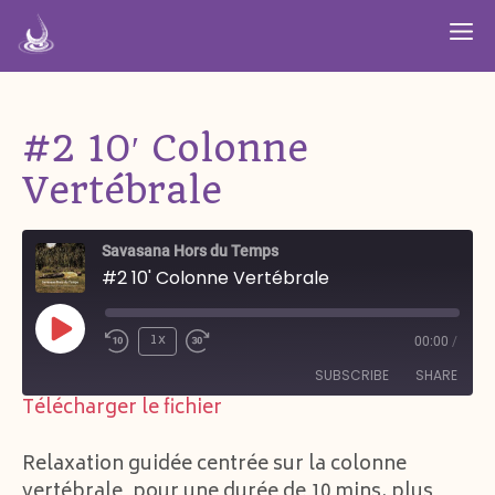
Aller
M
au
contenu
#2 10′ Colonne
Vertébrale
Savasana Hors du Temps
#2 10' Colonne Vertébrale
Play
1x
00:00
/
Episode
SUBSCRIBE
SHARE
Télécharger le fichier
SHARE
SoundCloud
Spotify
Relaxation guidée centrée sur la colonne
YouTube
vertébrale, pour une durée de 10 mins. plus
LINK