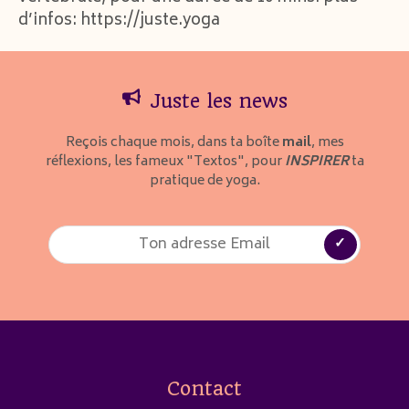
d’infos: https://juste.yoga
RSS FEED
EMBED
Juste les news
Reçois chaque mois, dans ta boîte
mail
, mes
réflexions, les fameux "Textos", pour
INSPIRER
ta
pratique de yoga.
Contact