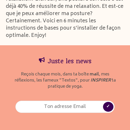
déjà 40% de réussite de ma relaxation. Et est-ce
RSS FEED
EMBED
que je peux améliorer ma posture?
Certainement. Voici en 6 minutes les
instructions de bases pour s’installer de façon
optimale. Enjoy!
Juste les news
Reçois chaque mois, dans ta boîte
mail
, mes
réflexions, les fameux "Textos", pour
INSPIRER
ta
pratique de yoga.