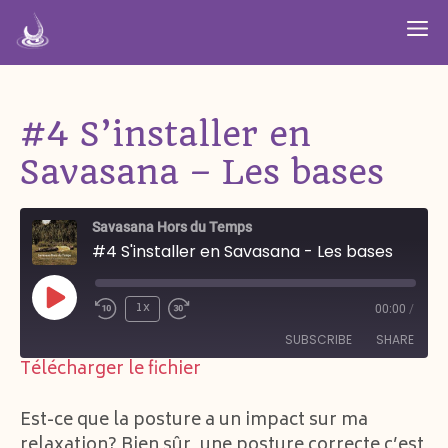
Aller
M
au
contenu
#4 S’installer en
Savasana – Les bases
Savasana Hors du Temps
#4 S'installer en Savasana - Les bases
Play
1x
00:00
/
Episode
SUBSCRIBE
SHARE
Télécharger le fichier
SHARE
SoundCloud
Spotify
Est-ce que la posture a un impact sur ma
YouTube
relaxation? Bien sûr, une posture correcte c’est
LINK