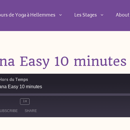
ours de Yoga à Hellemmes
Les Stages
About
na Easy 10 minutes
Hors du Temps
ana Easy 10 minutes
1x
de
UBSCRIBE
SHARE
Spotify
YouTu