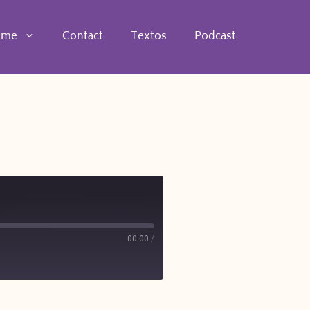
 me
Contact
Textos
Podcast
00:00
/
be