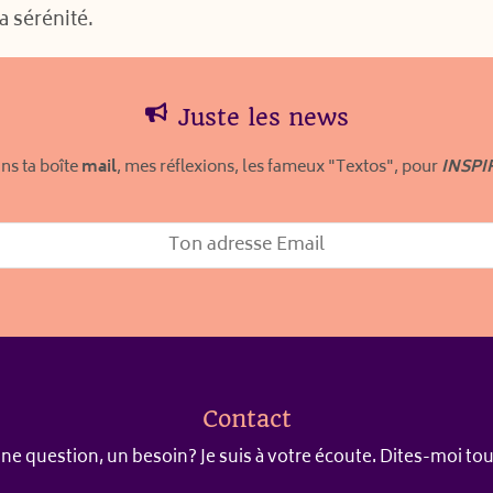
la sérénité.
Juste les news
ns ta boîte
mail
, mes réflexions, les fameux "Textos", pour
INSPI
Contact
ne question, un besoin? Je suis à votre écoute. Dites-moi tou