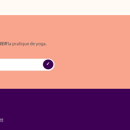
RER
ta pratique de yoga.
t!