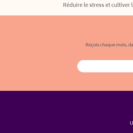
Réduire le stress et cultiver 
RSS FEED
LINK
EMBED
Reçois chaque mois, da
U