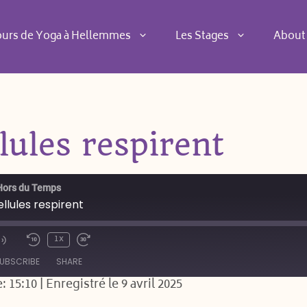
ours de Yoga à Hellemmes
Les Stages
About
lules respirent
Hors du Temps
llules respirent
1x
de
UBSCRIBE
SHARE
: 15:10
|
Enregistré le 9 avril 2025
Spotify
YouTub