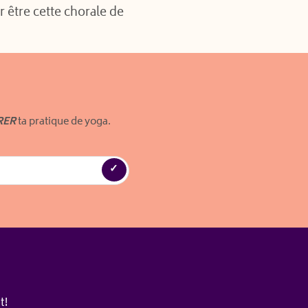
r être cette chorale de
RER
ta pratique de yoga.
t!