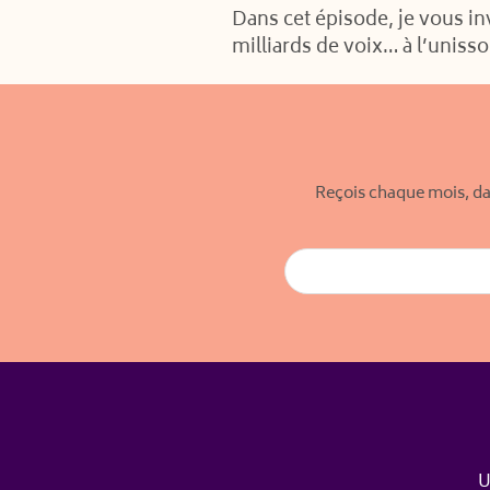
Dans cet épisode, je vous invi
milliards de voix… à l’unisso
RSS FEED
LINK
EMBED
Reçois chaque mois, da
U