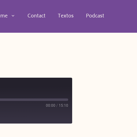
 me
Contact
Textos
Podcast
00:00
/
15:10
e