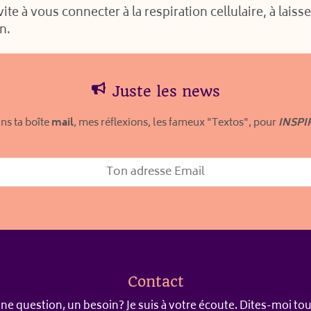
te à vous connecter à la respiration cellulaire, à laisse
n.
Juste les news
ns ta boîte
mail
, mes réflexions, les fameux "Textos", pour
INSPI
Contact
ne question, un besoin? Je suis à votre écoute. Dites-moi tou