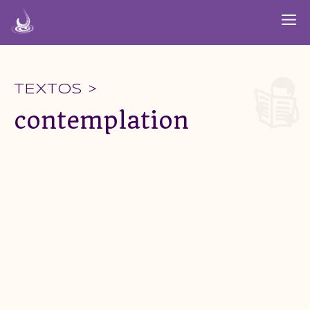
Aller
M
au
contenu
TEXTOS >
contemplation