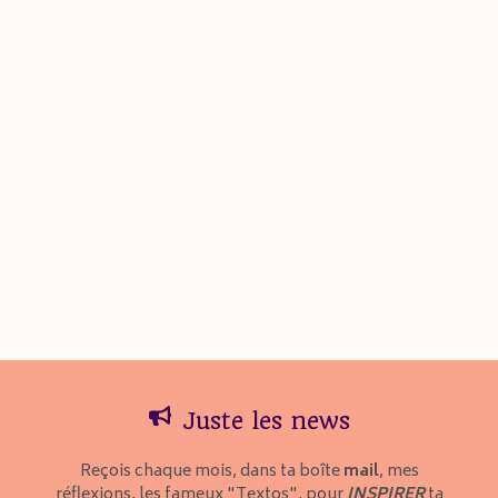
7 février 2022
ECHAPPÉES LYRIQUES
OM
Om
Lèvres vibrantes, membres apaisés, coeur
échauffé
Depuis mon périnée tu m’ériges
Tu fais du collier aux 33 perles un …
…
Juste les news
Reçois chaque mois, dans ta boîte
mail
, mes
réflexions, les fameux "Textos", pour
INSPIRER
ta