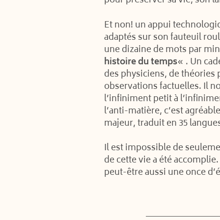
pour préserver sa vie, son l
Et non! un appui technologiq
adaptés sur son fauteuil roul
une dizaine de mots par mi
histoire du temps
« . Un cad
des physiciens, de théories p
observations factuelles. Il n
l’infiniment petit à l’infinim
l’anti-matière, c’est agréab
majeur, traduit en 35 langue
Il est impossible de seulemen
de cette vie a été accomplie. 
peut-être aussi une once d’