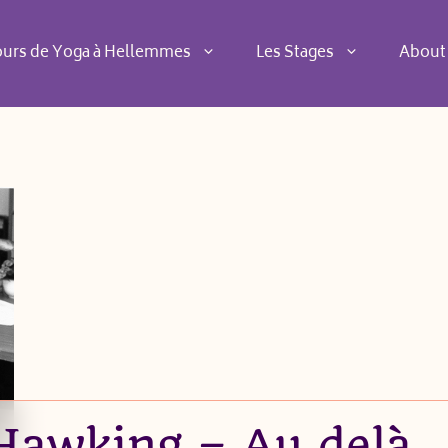
ours de Yoga à Hellemmes
Les Stages
About
Hawking – Au delà