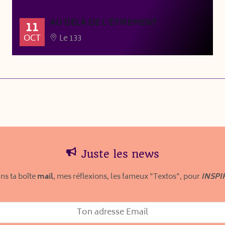
AU DELÀ DE L’ÉTIREMENT
11
OCT
Le 133
Juste les news
ns ta boîte
mail
, mes réflexions, les fameux "Textos", pour
INSPI