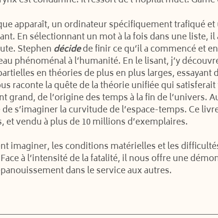
arynx est condamné. Il ressort de l’hopital muet. Game
ue apparaît, un ordinateur spécifiquement trafiqué et
ant. En sélectionnant un mot à la fois dans une liste, il
nute. Stephen
décide
de finir ce qu’il a commencé et en
eau phénoménal à l’humanité. En le lisant, j’y découvr
artielles en théories de plus en plus larges, essayant 
ous raconte la quête de la théorie unifiée qui satisferai
ent grand, de l’origine des temps à la fin de l’univers. 
le de s’imaginer la curvitude de l’espace-temps. Ce li
s, et vendu à plus de 10 millions d’exemplaires.
t imaginer, les conditions matérielles et les difficult
Face à l’intensité de la fatalité, il nous offre une démo
épanouissement dans le service aux autres.