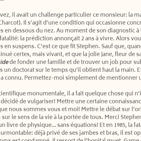
z, il avait un challenge particulier ce monsieur: la m
rcot). Il s’agit d’une condition qui occasionne conc
s en dessous du nez. Au moment de son diagnostic à l’
talité: la prédiction annonçait 2 ans à vivre. Alors vo
 en suspens. C’est ce que fit Stephen. Sauf que, quand 
inué certes, mais vivant, et que la jolie Jane, fleur de 
ide
de fonder une famille et de trouver un job pour sub
s un doctorat sur le temps qu’il obtient haut la main. 
’il a connu. Permettez-moi simplement de mentionner u
cientifique monumentale, il a fait quelque chose qui n’
 a décidé de vulgariser! Mettre une certaine connaissanc
ue nous sommes vous et moi! Mettre le débat sur l’orig
sur le sens de la vie à la portée de tous. Merci Stephe
’un livre de physique… sans équations! Et en 1985, la fa
montable: déjà privé de ses jambes et bras, il est o