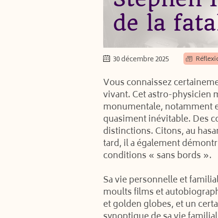
de la fata
30 décembre 2025
Réflexi
Vous connaissez certainemen
vivant. Cet astro-physicien m
monumentale, notamment en d
quasiment inévitable. Des c
distinctions. Citons, au hasa
tard, il a également démont
conditions « sans bords ».
Sa vie personnelle et familia
moults films et autobiograph
et golden globes, et un certa
synoptique de sa vie familial