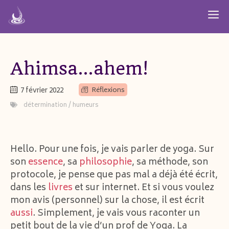
Aller
M
au
contenu
Ahimsa…ahem!
7 février 2022
Réflexions
détermination
/
humeurs
Hello. Pour une fois, je vais parler de yoga. Sur
son
essence
, sa
philosophie
, sa méthode, son
protocole, je pense que pas mal a déjà été écrit,
dans les
livres
et sur internet. Et si vous voulez
mon avis (personnel) sur la chose, il est écrit
aussi
. Simplement, je vais vous raconter un
petit bout de la vie d’un prof de Yoga. La