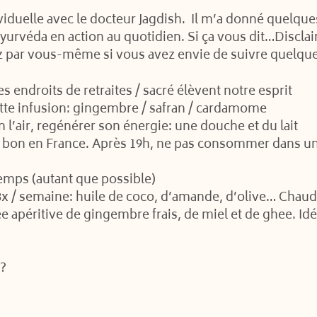
viduelle avec le docteur Jagdish. Il m’a donné quelq
yurvéda en action au quotidien. Si ça vous dit…
Disclai
z par vous-même si vous avez envie de suivre quelque
s endroits de retraites / sacré élèvent notre esprit
ette infusion: gingembre / safran / cardamome
n l’air, regénérer son énergie: une douche et du lait
rès bon en France. Après 19h, ne pas consommer dans un
emps (autant que possible)
 3x / semaine: huile de coco, d’amande, d’olive… Chau
 apéritive de gingembre frais, de miel et de ghee. Idéa
n?