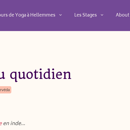
ours de Yoga à Hellemmes
Les Stages
About
u quotidien
urvéda
e
en inde…