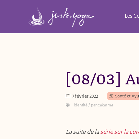
Aller
au
Les C
contenu
[08/03] A
7 février 2022
Santé et Ay
identité
/
pancakarma
La suite de la
série sur la cur