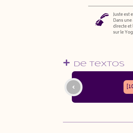
Juste est 
Dans une 
directe et
sur le Yog
De Textos
[1