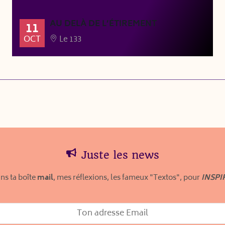
AU DELÀ DE L’ÉTIREMENT
11
OCT
Le 133
Juste les news
ns ta boîte
mail
, mes réflexions, les fameux "Textos", pour
INSPI