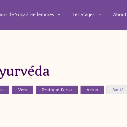
ours de Yoga à Hellemmes
Les Stages
About
Ayurvéda
ns
Vers
Pratique Perso
Actus
Santé