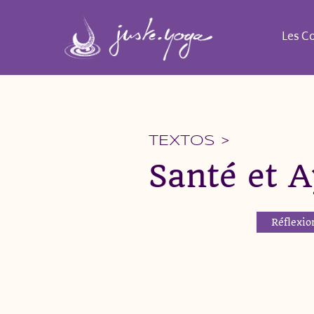
Aller
au
Les C
contenu
TEXTOS >
Santé et 
Réflexio