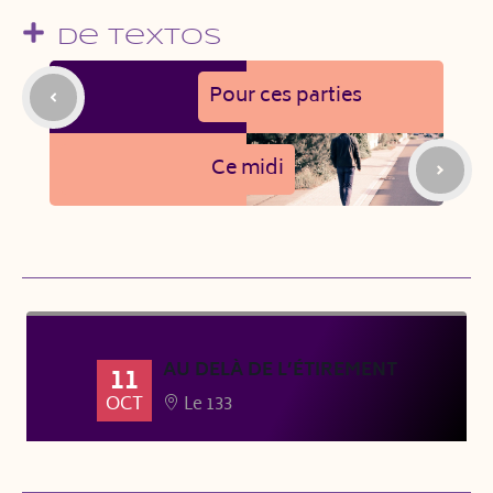
De Textos
Pour ces parties
Ce midi
AU DELÀ DE L’ÉTIREMENT
11
OCT
Le 133