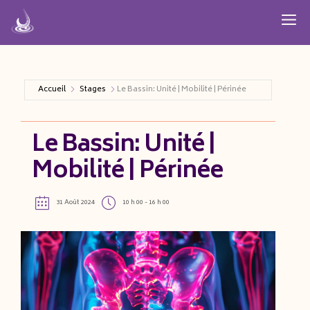
Aller
M
au
contenu
Accueil
Stages
Le Bassin: Unité | Mobilité | Périnée
Le Bassin: Unité |
Mobilité | Périnée
31 Août 2024
10 h 00 - 16 h 00