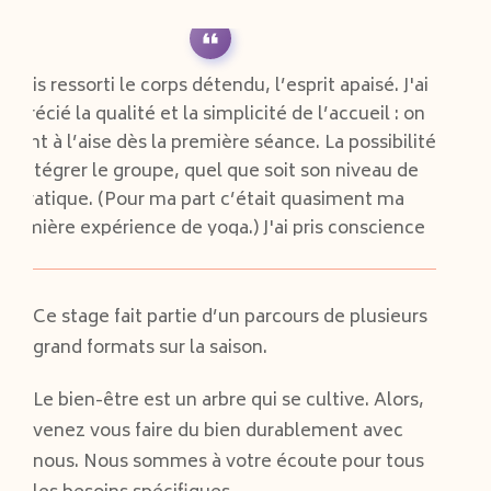
Je suis ressorti le corps détendu, l’esprit apaisé. J'ai
apprécié la qualité et la simplicité de l’accueil : on
e sent à l’aise dès la première séance. La possibilité
d’intégrer le groupe, quel que soit son niveau de
pratique. (Pour ma part c’était quasiment ma
première expérience de yoga.) J'ai pris conscience
que des parties du corps (certains muscles, par
exemple), qui étaient jusque là très mal perçues,
peuvent être mobilisées.
Ce stage fait partie d’un parcours de plusieurs
L’atmosphère calme qui y règne dans le lieu est
grand formats sur la saison.
propice à la concentration, à la re-connexion avec
soi-même. Frédéric
Le bien-être est un arbre qui se cultive. Alors,
venez vous faire du bien durablement avec
Frédéric
nous. Nous sommes à votre écoute pour tous