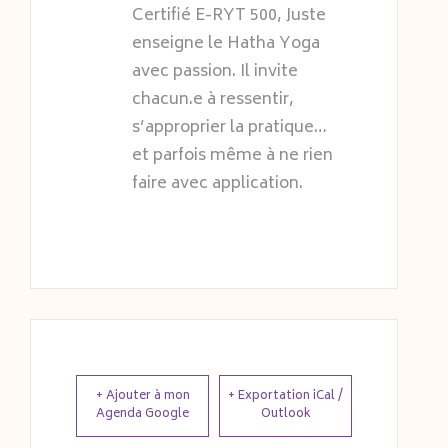
Certifié E-RYT 500, Juste
enseigne le Hatha Yoga
avec passion. Il invite
chacun.e à ressentir,
s’approprier la pratique…
Juste exceptionnel ! Très professionnel et
et parfois même à ne rien
pédagogue, à l'écoute, passionné et
faire avec application.
passionnant. Je suis vraiment heureuse de
suivre les cours et les stages de Juste, ils
contribuent très largement à un mieux être et
à une pratique régulière
Isabelle Dulin
+ Ajouter à mon
+ Exportation iCal /
Agenda Google
Outlook