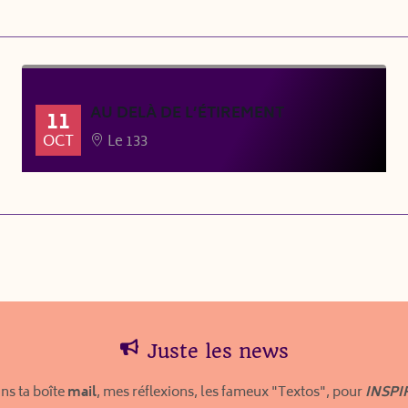
AU DELÀ DE L’ÉTIREMENT
11
OCT
Le 133
Juste les news
ns ta boîte
mail
, mes réflexions, les fameux "Textos", pour
INSPI