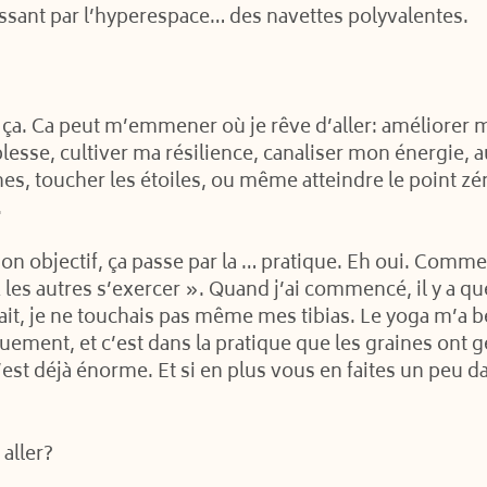
assant par l’hyperespace… des navettes polyvalentes.
eu ça. Ca peut m’emmener où je rêve d’aller: améliorer
esse, cultiver ma résilience, canaliser mon énergie, 
es, toucher les étoiles, ou même atteindre le point zéro
.
n objectif, ça passe par la … pratique. Eh oui. Comme
les autres s’exercer ». Quand j’ai commencé, il y a qu
fait, je ne touchais pas même mes tibias. Le yoga m’a 
ment, et c’est dans la pratique que les graines ont ger
st déjà énorme. Et si en plus vous en faites un peu da
aller?