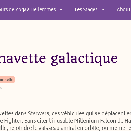
ours de Yoga à Hellemmes
Les Stages
About
navette galactique
onnelle
on
tes dans Starwars, ces véhicules qui se déplacent en 
Tie Fighter. Sans citer l’inusable Millenium Falcon de
ille, rejoindre le vaisseau amiral en orbite, ou même r