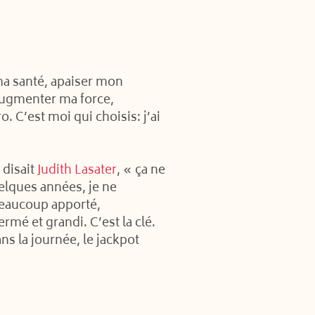
 ma santé, apaiser mon
augmenter ma force,
. C’est moi qui choisis: j’ai
 disait
Judith Lasater
, « ça ne
elques années, je ne
beaucoup apporté,
mé et grandi. C’est la clé.
ns la journée, le jackpot