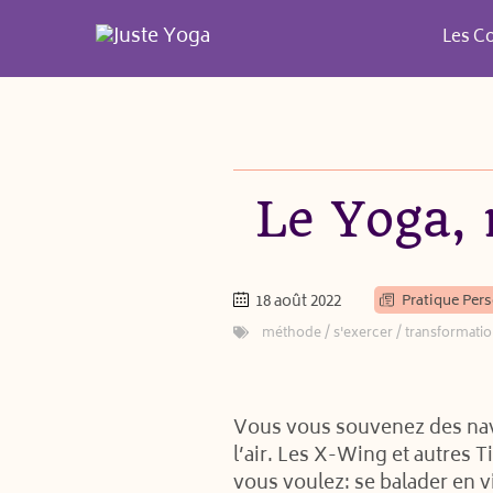
Aller
au
Les C
contenu
Le Yoga, 
18 août 2022
Pratique Pers
méthode
/
s'exercer
/
transformati
Vous vous souvenez des navet
l’air. Les X-Wing et autres 
vous voulez: se balader en v