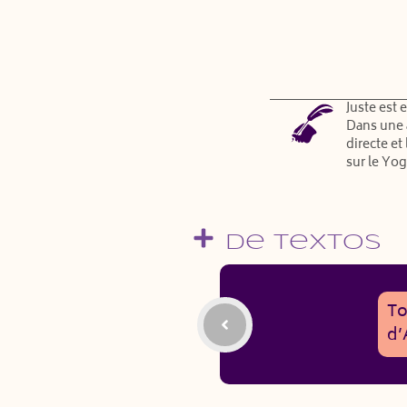
Juste est 
Dans une 
directe et
sur le Yog
De Textos
To
d’