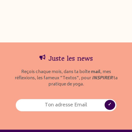
rôtie …
…
Page
Page
Page
→
Juste les news
Reçois chaque mois, dans ta boîte
mail
, mes
réflexions, les fameux "Textos", pour
INSPIRER
ta
pratique de yoga.